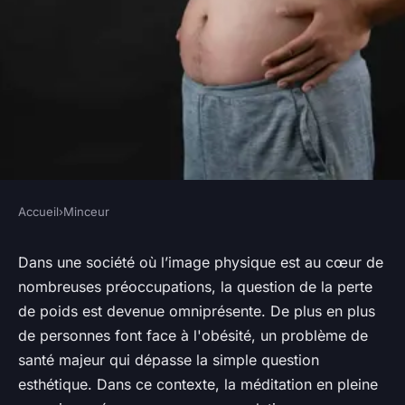
Accueil
›
Minceur
MINCEUR
Comment la pleine conscience
Dans une société où l’image
physique
est au cœur de
nombreuses préoccupations, la question de la
perte
peut-elle aider dans la lutte
de poids
est devenue omniprésente. De plus en plus
contre l'obésité ?
de personnes font face à l'
obésité
, un problème de
santé
majeur qui dépasse la simple question
Antonin
•
18 mai 2024
•
7 min de lecture
esthétique. Dans ce contexte, la
méditation en pleine