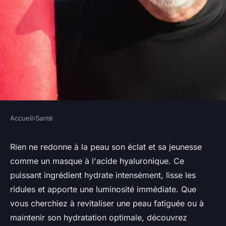
Accueil
›
Santé
SANTÉ
Masque acide hyaluronique :
Rien ne redonne à la peau son éclat et sa jeunesse
comme un masque à l'acide hyaluronique. Ce
hydratation intense et éclat
puissant ingrédient hydrate intensément, lisse les
immédiat
ridules et apporte une luminosité immédiate. Que
vous cherchiez à revitaliser une peau fatiguée ou à
Antonin
•
23 août 2024
•
4 min de lecture
maintenir son hydratation optimale, découvrez