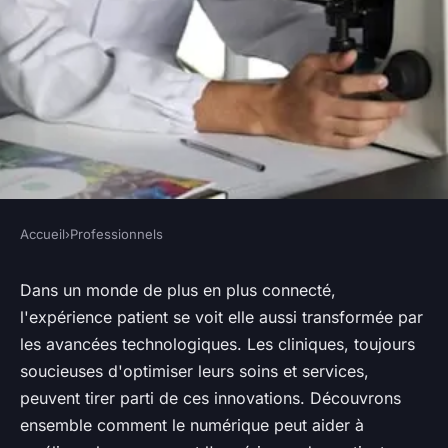
Accueil
›
Professionnels
PROFESSIONNELS
Comment les cliniques
Dans un monde de plus en plus connecté,
l'expérience patient se voit elle aussi transformée par
peuvent-elles améliorer
les avancées technologiques. Les cliniques, toujours
l'expérience patient grâce à la
soucieuses d'optimiser leurs soins et services,
technologie numérique ?
peuvent tirer parti de ces innovations. Découvrons
ensemble comment le numérique peut aider à
Antonin
•
18 mai 2024
•
6 min de lecture