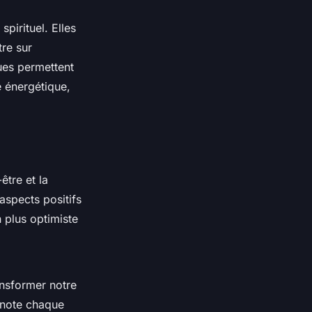
spirituel. Elles
re sur
ques permettent
e énergétique,
être et la
aspects positifs
n plus optimiste
ansformer notre
n note chaque