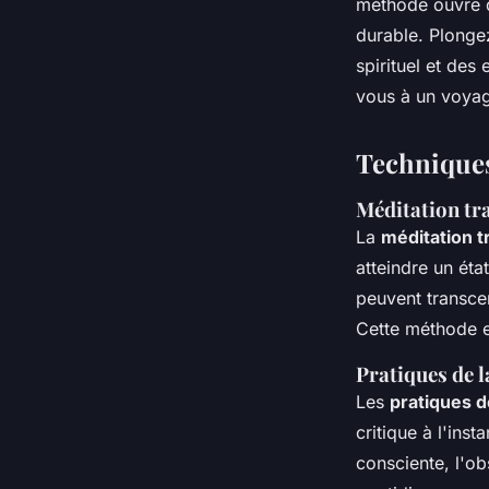
méthode ouvre d
durable. Plonge
Antonin
•
18 août 2024
•
5 min de lecture
spirituel et des
vous à un voyag
Techniques
Méditation tr
La
méditation 
atteindre un éta
peuvent transce
Cette méthode es
Pratiques de l
Les
pratiques d
critique à l'ins
consciente, l'o