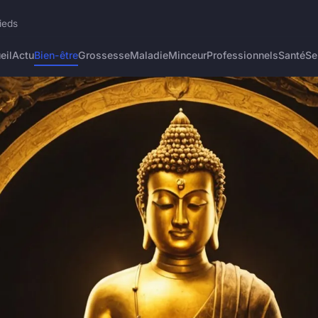
ieds
eil
Actu
Bien-être
Grossesse
Maladie
Minceur
Professionnels
Santé
Se