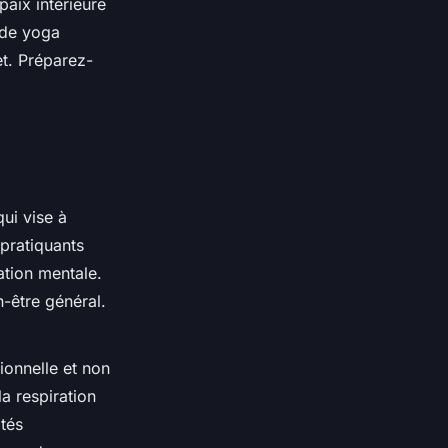
aix intérieure
 de yoga
et. Préparez-
ui vise à
 pratiquants
ation mentale.
n-être général.
ionnelle et non
a respiration
tés