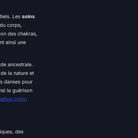
tiels. Les
soins
 du corps,
ion des chakras,
nt ainsi une
de ancestrale.
de la nature et
es danses pour
nsi la guérison
mation.com/
.
iques, des