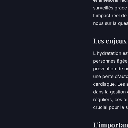
et améliorer leu
chez les seniors ?
surveillés grâce
l'impact réel de
nous sur la ques
Antonin
•
18 mai 2024
•
3 min de lecture
Les enjeux 
L'hydratation es
personnes âgées.
prévention de n
une perte d'auto
cardiaque. Les a
dans la gestion 
réguliers, ces o
crucial pour la 
L'importan