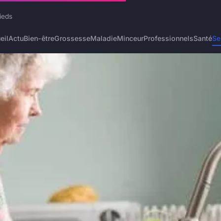
ieds
eil
Actu
Bien-être
Grossesse
Maladie
Minceur
Professionnels
Santé
Se