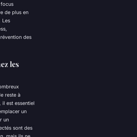
 focus
fre de plus en
. Les
ess,
prévention des
ez les
 nombreux
le reste à
il est essentiel
remplacer un
r un
ectés sont des
n, mais ils ne