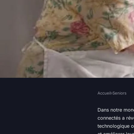
Accueil
›
Seniors
SENIORS
Quelle est l'efficaci
Dans notre mond
connectés a rév
mobiles pour le suiv
technologique om