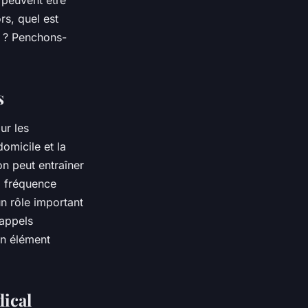
 peuvent être
rs, quel est
és ? Penchons-
s
ur les
omicile et la
n peut entraîner
a fréquence
n rôle important
rappels
un élément
dical