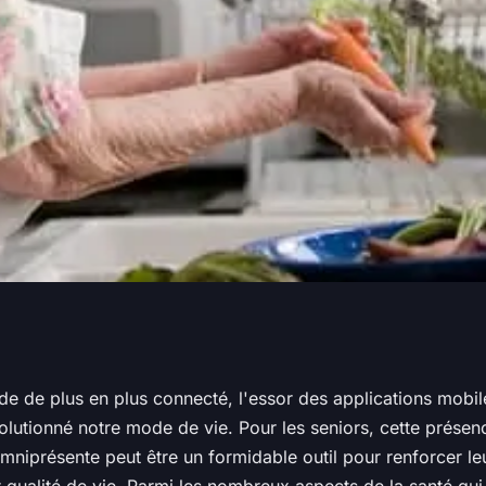
té des applications
e de plus en plus connecté, l'essor des applications mobil
olutionné notre mode de vie. Pour les seniors, cette présen
i de l'hydratation
niprésente peut être un formidable outil pour renforcer leu