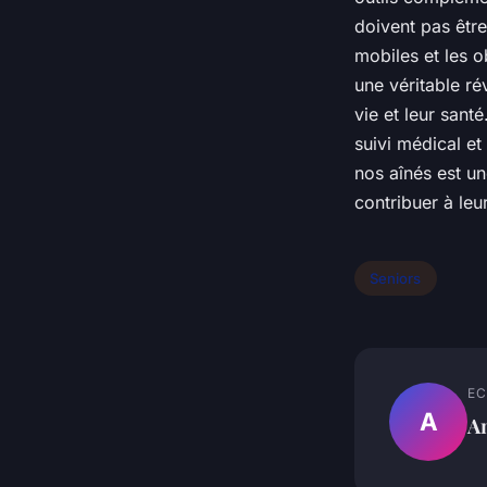
doivent pas êtr
mobiles et les o
une véritable ré
vie et leur sant
suivi médical et
nos aînés est une
contribuer à leu
Seniors
EC
A
A