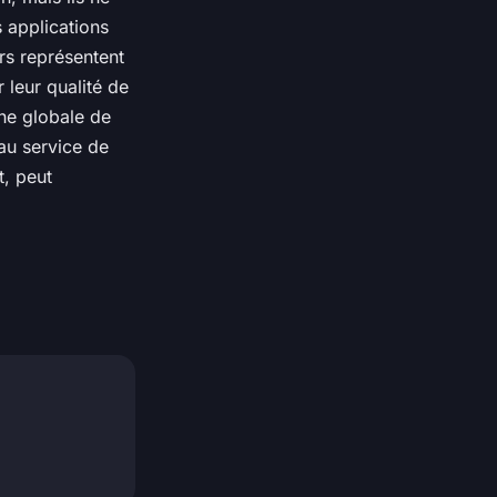
 applications
ors représentent
 leur qualité de
che globale de
au service de
t, peut